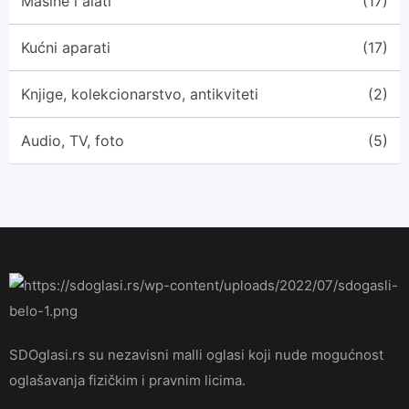
Mašine i alati
(17)
Kućni aparati
(17)
Knjige, kolekcionarstvo, antikviteti
(2)
Audio, TV, foto
(5)
SDOglasi.rs su nezavisni malli oglasi koji nude mogućnost
oglašavanja fizičkim i pravnim licima.