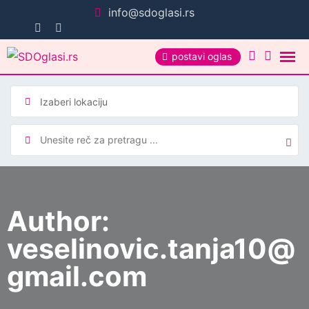
Pređi
info@sdoglasi.rs
na
sadržaj
postavi oglas
Author:
veselinovic.tanja10@
gmail.com