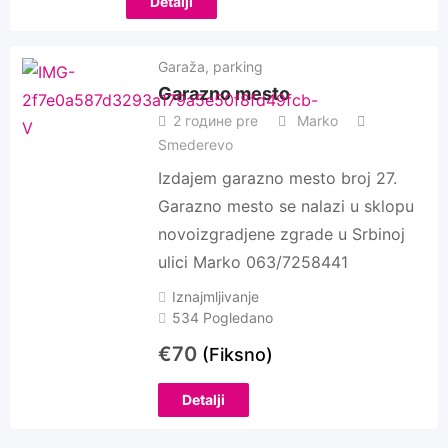
Detalji
Garaža, parking
Garazno mesto
2 године pre
Marko
Smederevo
Izdajem garazno mesto broj 27.
Garazno mesto se nalazi u sklopu
novoizgradjene zgrade u Srbinoj
ulici Marko 063/7258441
Iznajmljivanje
534 Pogledano
€
70
(Fiksno)
Detalji