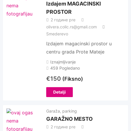
Izdajem MAGACINSKI
PROSTOR
2 године pre
olivera.colic.rs@gmail.com
Smederevo
Izdajem magacinski prostor u
centru grada Prote Mateje
Iznajmljivanje
459 Pogledano
€
150
(Fiksno)
Detalji
Garaža, parking
GARAŽNO MESTO
2 године pre