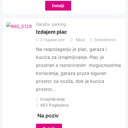
Detalji
Garaža, parking
Izdajem plac
2 године pre
Mica
Smederevo
Na raspolaganju je plac, garaza i
kucica za iznajmijivanje. Plac je
prostran s raznovrsnim mogucnostima
koriscenja, garaza pruza siguran
prostor za vozila, dok je kucica
prostor…
Iznajmljivanje
463 Pogledano
Na poziv