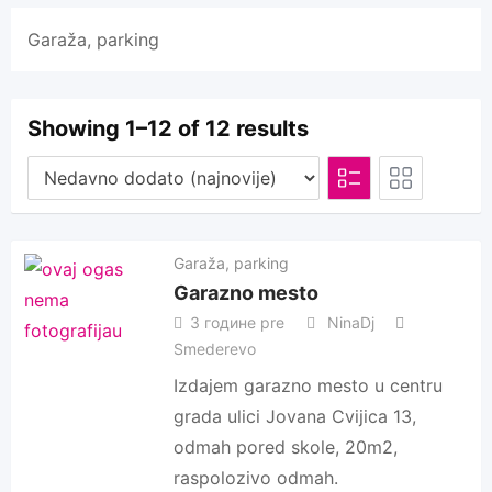
Garaža, parking
Showing 1–12 of 12 results
Garaža, parking
Garazno mesto
3 године pre
NinaDj
Smederevo
Izdajem garazno mesto u centru
grada ulici Jovana Cvijica 13,
odmah pored skole, 20m2,
raspolozivo odmah.