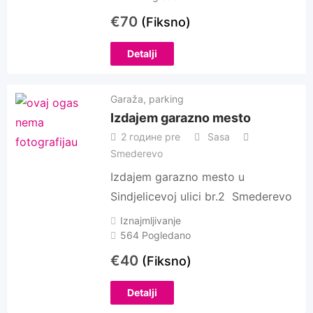
€
70
(Fiksno)
Detalji
Garaža, parking
Izdajem garazno mesto
2 године pre
Sasa
Smederevo
Izdajem garazno mesto u
Sindjelicevoj ulici br.2 Smederevo
Iznajmljivanje
564 Pogledano
€
40
(Fiksno)
Detalji