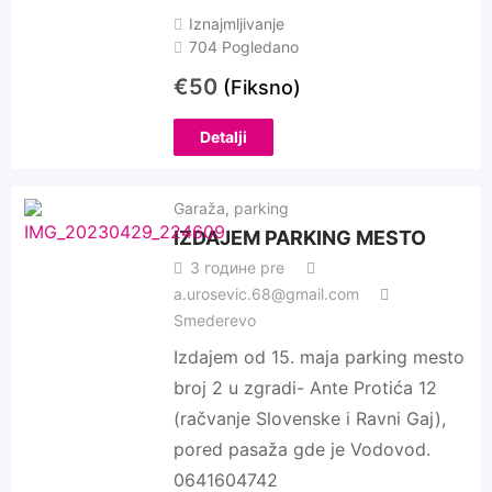
Iznajmljivanje
704 Pogledano
€
50
(Fiksno)
Detalji
Garaža, parking
IZDAJEM PARKING MESTO
3 године pre
a.urosevic.68@gmail.com
Smederevo
Izdajem od 15. maja parking mesto
broj 2 u zgradi- Ante Protića 12
(račvanje Slovenske i Ravni Gaj),
pored pasaža gde je Vodovod.
0641604742