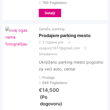
789 Pogledano
Detalji
Garaža, parking
Prodajem parking mesto
2 године pre
vpejovic1977@gmail.com
Smederevo
Uknjiženo parking mesto pogodno
za veći auto, centar
Prodaja
686 Pogledano
€
14,500
(Po
dogovoru)