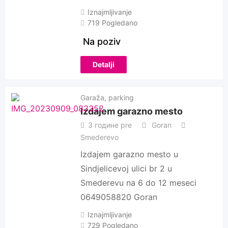
Iznajmljivanje
719 Pogledano
Na poziv
Detalji
Garaža, parking
Izdajem garazno mesto
3 године pre
Goran
Smederevo
Izdajem garazno mesto u
Sindjelicevoj ulici br 2 u
Smederevu na 6 do 12 meseci
0649058820 Goran
Iznajmljivanje
729 Pogledano