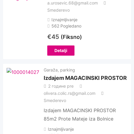
a.urosevic.68@gmail.com
Smederevo
Iznajmljivanje
562 Pogledano
€
45
(Fiksno)
Detalji
Garaža, parking
Izdajem MAGACINSKI PROSTOR
2 године pre
olivera.colic.rs@gmail.com
Smederevo
Izdajem MAGACINSKI PROSTOR
85m2 Prote Mateje iza Bolnice
Iznajmljivanje