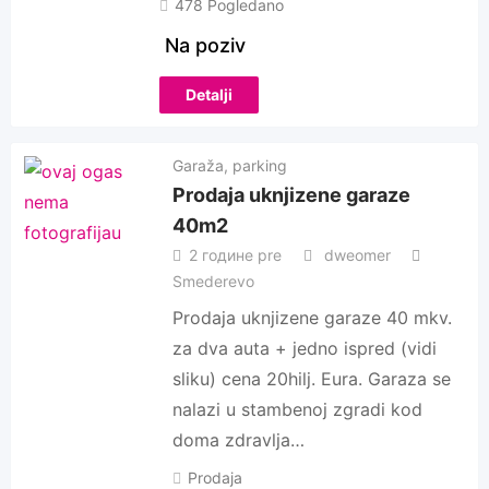
478 Pogledano
Na poziv
Detalji
Garaža, parking
Prodaja uknjizene garaze
40m2
2 године pre
dweomer
Smederevo
Prodaja uknjizene garaze 40 mkv.
za dva auta + jedno ispred (vidi
sliku) cena 20hilj. Eura. Garaza se
nalazi u stambenoj zgradi kod
doma zdravlja…
Prodaja