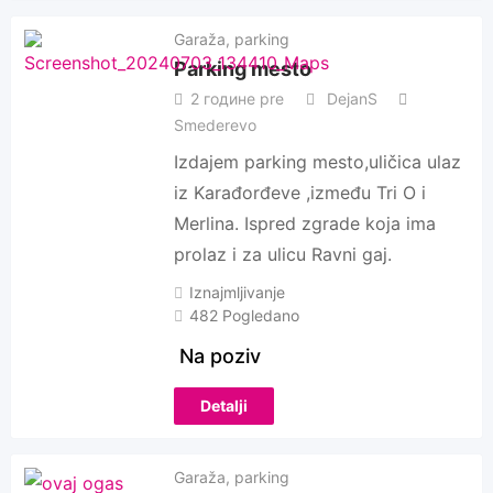
Garaža, parking
Parking mesto
2 године pre
DejanS
Smederevo
Izdajem parking mesto,uličica ulaz
iz Karađorđeve ,između Tri O i
Merlina. Ispred zgrade koja ima
prolaz i za ulicu Ravni gaj.
Iznajmljivanje
482 Pogledano
Na poziv
Detalji
Garaža, parking