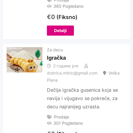
360 Pogledano
€
0
(Fiksno)
Detalji
Za decu
Igračka
2 године pre
dobrica.mitric@gmail.com
Velika
Plana
Dečija igračka gusenica koja se
navija i vijugavo se pokreće, za
decu najranijeg uzrasta.
Prodaja
301 Pogledano