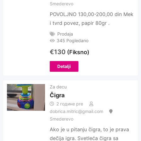
Smederevo
POVOLJNO 130,00-200,00 din Mek
i tvrd povez, papir 80gr .
Prodaja
345 Pogledano
€
130
(Fiksno)
Detalji
Za decu
Čigra
2 године pre
dobrica.mitric@gmail.com
Smederevo
Ako je u pitanju čigra, to je prava
dečija igra. Svetleća čigra sa