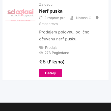
Za decu
Nerf puska
2 године pre
Natasa.G
Smederevo
Prodajem polovnu, odlično
očuvanu nerf pusku.
Prodaja
273 Pogledano
€
5
(Fiksno)
Detalji