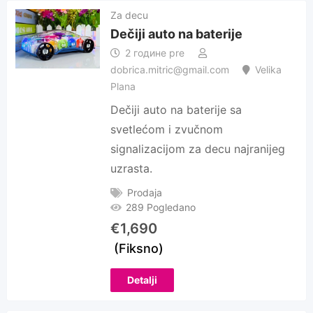
Za decu
Dečiji auto na baterije
2 године pre
dobrica.mitric@gmail.com
Velika
Plana
Dečiji auto na baterije sa
svetlećom i zvučnom
signalizacijom za decu najranijeg
uzrasta.
Prodaja
289 Pogledano
€
1,690
(Fiksno)
Detalji