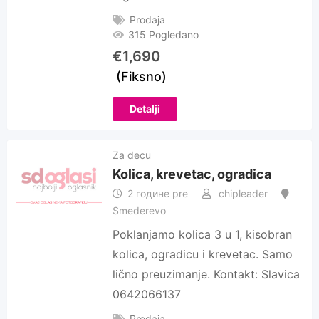
Prodaja
315 Pogledano
€
1,690
(Fiksno)
Detalji
Za decu
Kolica, krevetac, ogradica
2 године pre
chipleader
Smederevo
Poklanjamo kolica 3 u 1, kisobran
kolica, ogradicu i krevetac. Samo
lično preuzimanje. Kontakt: Slavica
0642066137
Prodaja