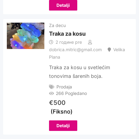
Detalji
Za decu
Traka za kosu
2 године pre
dobrica.mitric@gmail.com
Velika
Plana
Traka za kosu u svetlećim
tonovima šarenih boja.
Prodaja
266 Pogledano
€
500
(Fiksno)
Detalji