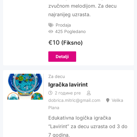
zvučnom melodijom. Za decu
najranijeg uzrasta.
Prodaja
425 Pogledano
€
10
(Fiksno)
Detalji
Za decu
Igračka lavirint
2 године pre
dobrica.mitric@gmail.com
Velika
Plana
Edukativna logička igračka
“Lavirint” za decu uzrasta od 3 do
7 godina.