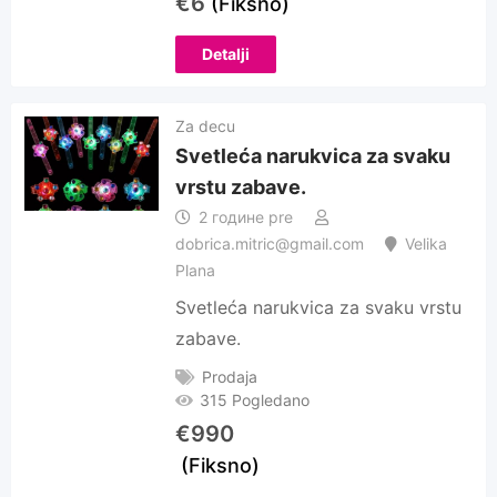
€
6
(Fiksno)
Detalji
Za decu
Svetleća narukvica za svaku
vrstu zabave.
2 године pre
dobrica.mitric@gmail.com
Velika
Plana
Svetleća narukvica za svaku vrstu
zabave.
Prodaja
315 Pogledano
€
990
(Fiksno)