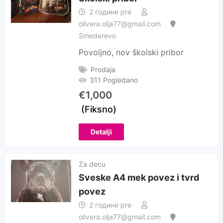
2 године pre
olivera.olja77@gmail.com
Smederevo
Povoljno, nov školski pribor
Prodaja
311 Pogledano
€
1,000
(Fiksno)
Detalji
Za decu
Sveske A4 mek povez i tvrd
povez
2 године pre
olivera.olja77@gmail.com