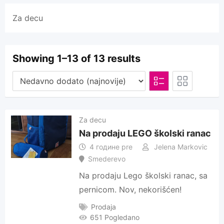
Za decu
Showing 1–13 of 13 results
Za decu
Na prodaju LEGO školski ranac
4 године pre
Jelena Markovic
Smederevo
Na prodaju Lego školski ranac, sa
pernicom. Nov, nekorišćen!
Prodaja
651 Pogledano