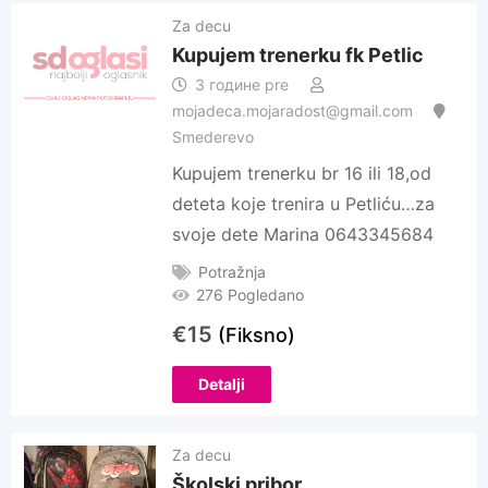
Za decu
Kupujem trenerku fk Petlic
3 године pre
mojadeca.mojaradost@gmail.com
Smederevo
Kupujem trenerku br 16 ili 18,od
deteta koje trenira u Petliću…za
svoje dete Marina 0643345684
Potražnja
276 Pogledano
€
15
(Fiksno)
Detalji
Za decu
Školski pribor