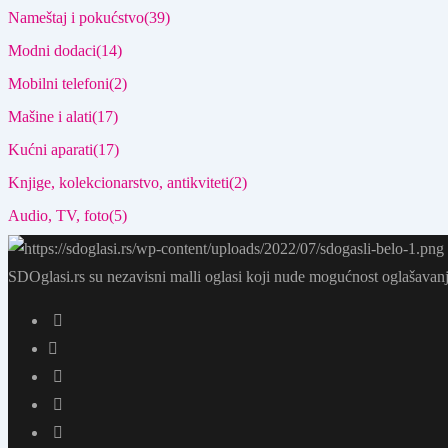
Nameštaj i pokućstvo
(39)
Modni dodaci
(14)
Mobilni telefoni
(2)
Mašine i alati
(17)
Kućni aparati
(17)
Knjige, kolekcionarstvo, antikviteti
(2)
Audio, TV, foto
(5)
SDOglasi.rs su nezavisni malli oglasi koji nude mogućnost oglašavanj