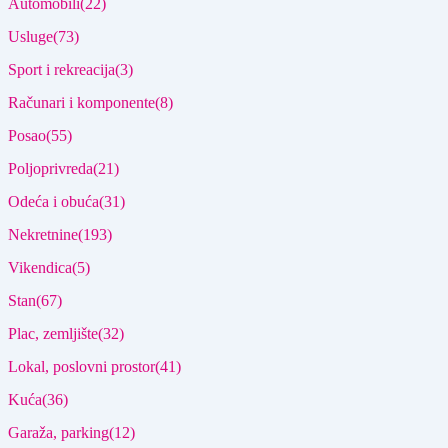
Automobili
(22)
Usluge
(73)
Sport i rekreacija
(3)
Računari i komponente
(8)
Posao
(55)
Poljoprivreda
(21)
Odeća i obuća
(31)
Nekretnine
(193)
Vikendica
(5)
Stan
(67)
Plac, zemljište
(32)
Lokal, poslovni prostor
(41)
Kuća
(36)
Garaža, parking
(12)