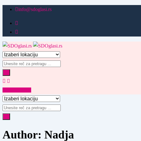
Pređi
info@sdoglasi.rs
na
sadržaj
Postavi oglas
Author: Nadja