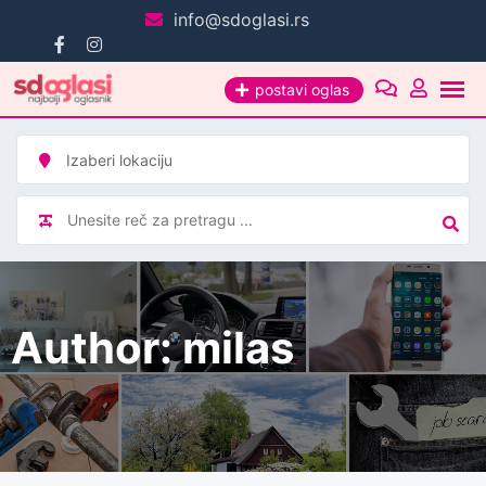
Pređi
info@sdoglasi.rs
na
sadržaj
postavi oglas
Author: milas