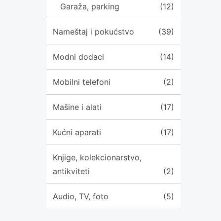
Garaža, parking
(12)
Nameštaj i pokućstvo
(39)
Modni dodaci
(14)
Mobilni telefoni
(2)
Mašine i alati
(17)
Kućni aparati
(17)
Knjige, kolekcionarstvo,
antikviteti
(2)
Audio, TV, foto
(5)