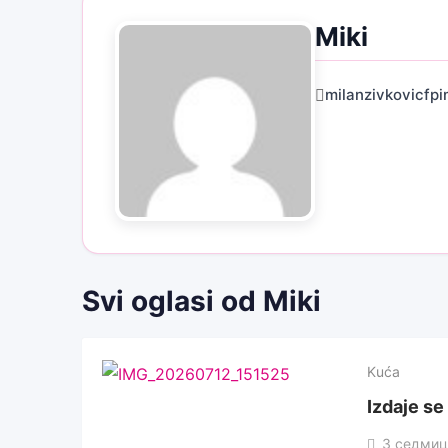
Miki
milanzivkovicfp
Svi oglasi od Miki
Kuća
Izdaje se
3 седмиц