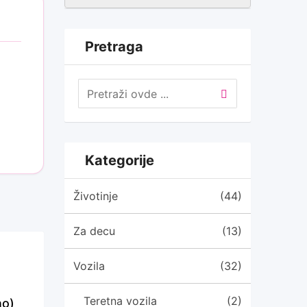
Pretraga
Kategorije
Životinje
(44)
Za decu
(13)
Vozila
(32)
Teretna vozila
(2)
no)