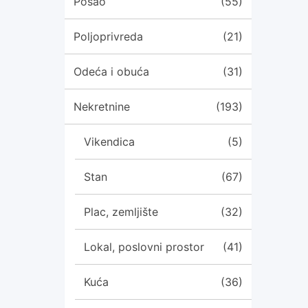
Posao
(55)
Poljoprivreda
(21)
Odeća i obuća
(31)
Nekretnine
(193)
Vikendica
(5)
Stan
(67)
Plac, zemljište
(32)
Lokal, poslovni prostor
(41)
Kuća
(36)