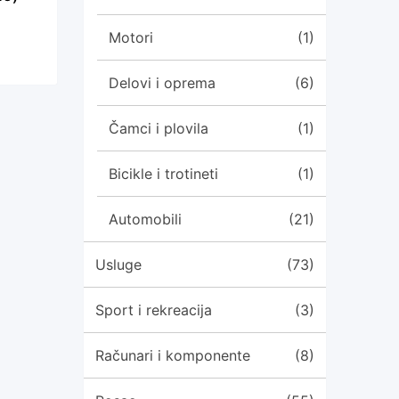
Motori
(1)
Delovi i oprema
(6)
Čamci i plovila
(1)
Bicikle i trotineti
(1)
Automobili
(21)
Usluge
(73)
Sport i rekreacija
(3)
Računari i komponente
(8)