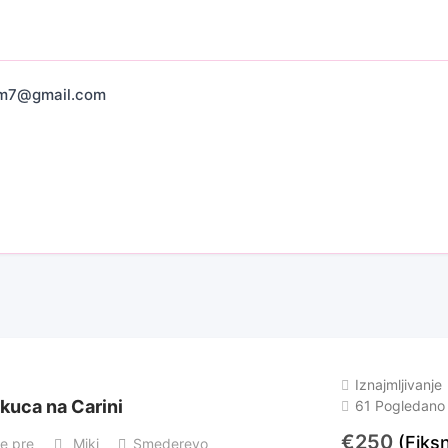
im7@gmail.com
Iznajmljivanje
 kuca na Carini
61 Pogledano
€
250
(Fiks
е pre
Miki
Smederevo