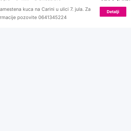
amestena kuca na Carini u ulici 7. jula. Za
Detalji
formacije pozovite 0641345224