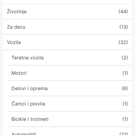
Životinje
(44)
Za decu
(13)
Vozila
(32)
Teretna vozila
(2)
Motori
(1)
Delovi i oprema
(6)
Čamci i plovila
(1)
Bicikle i trotineti
(1)
Automobili
(21)