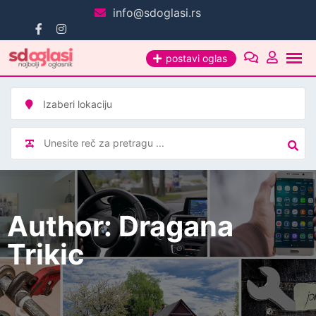
Pređi
info@sdoglasi.rs
na
sadržaj
postavi oglas
Author: Dragana
Trikic