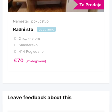
Za Prodaja
Nameštaj i pokućstvo
Radni sto
popularno
2 године pre
Smederevo
414 Pogledano
€
70
(Po dogovoru)
Leave feedback about this