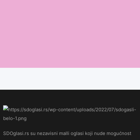
SDOglasi.rs su nezavisni malli oglasi koji nude mogućnost