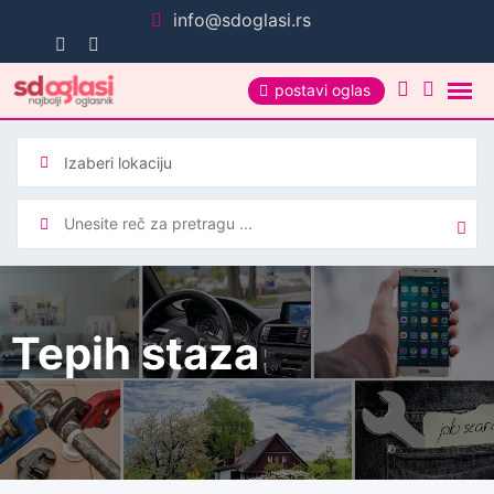
Pređi
info@sdoglasi.rs
na
sadržaj
postavi oglas
Tepih staza