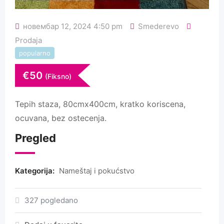
новембар 12, 2024 4:50 pm
Smederevo
Prodaja
popularno
€
50
(Fiksno)
Tepih staza, 80cmx400cm, kratko koriscena,
ocuvana, bez ostecenja.
Pregled
Kategorija:
Nameštaj i pokućstvo
327 pogledano