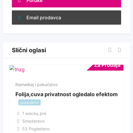
Poruke
Email prodavca
Slični oglasi
Za Prodaja
Nameštaj i pokućstvo
Folija,cuva privatnost ogledalo efektom
popularno
1 месец pre
Smederevo
53 Pogledano