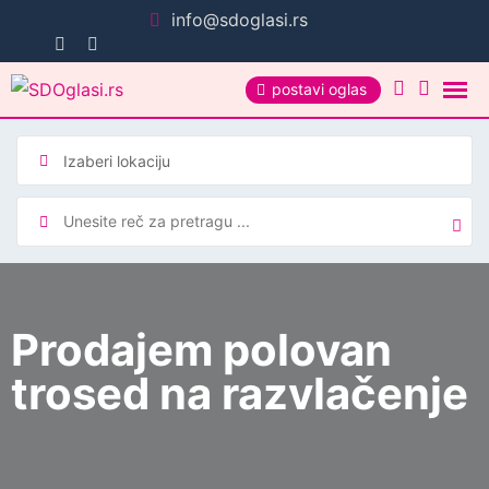
Pređi
info@sdoglasi.rs
na
sadržaj
postavi oglas
Prodajem polovan
trosed na razvlačenje