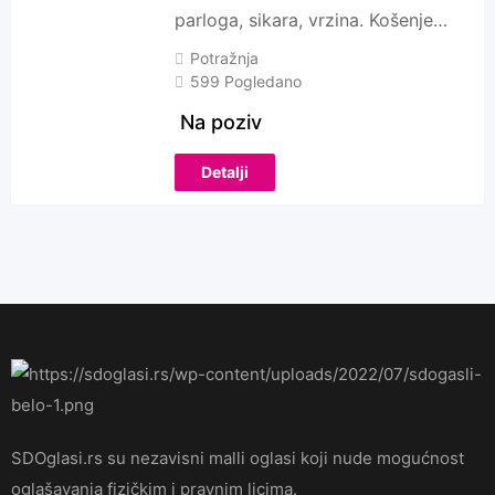
parloga, sikara, vrzina. Košenje…
Potražnja
599 Pogledano
Na poziv
Detalji
SDOglasi.rs su nezavisni malli oglasi koji nude mogućnost
oglašavanja fizičkim i pravnim licima.