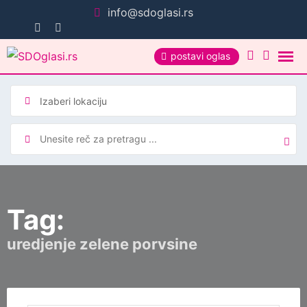
Pređi
info@sdoglasi.rs
na
sadržaj
postavi oglas
Tag:
uredjenje zelene porvsine