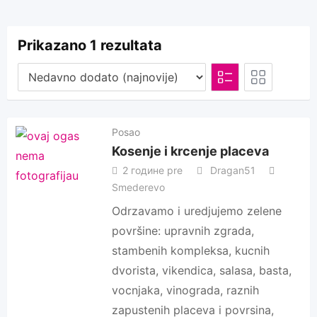
Prikazano 1 rezultata
Posao
Kosenje i krcenje placeva
2 године pre
Dragan51
Smederevo
Odrzavamo i uredjujemo zelene
površine: upravnih zgrada,
stambenih kompleksa, kucnih
dvorista, vikendica, salasa, basta,
vocnjaka, vinograda, raznih
zapustenih placeva i povrsina,