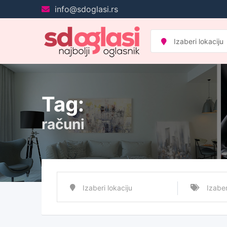
Pređi
info@sdoglasi.rs
na
sadržaj
Tag:
računi