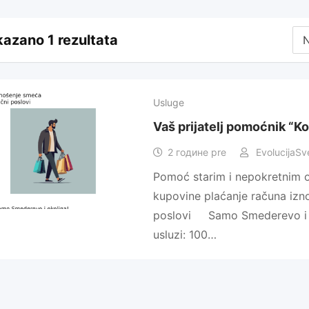
kazano 1 rezultata
Usluge
Vaš prijatelj pomoćnik “K
2 године pre
EvolucijaSv
Pomoć starim i nepokretnim 
kupovine plaćanje računa izno
poslovi Samo Smederevo i
usluzi: 100…