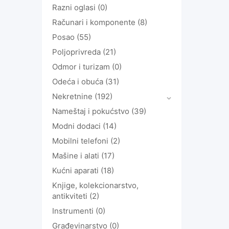
Razni oglasi
(0)
Računari i komponente
(8)
Posao
(55)
Poljoprivreda
(21)
Odmor i turizam
(0)
Odeća i obuća
(31)
Nekretnine
(192)
Nameštaj i pokućstvo
(39)
Modni dodaci
(14)
Mobilni telefoni
(2)
Mašine i alati
(17)
Kućni aparati
(18)
Knjige, kolekcionarstvo,
antikviteti
(2)
Instrumenti
(0)
Građevinarstvo
(0)