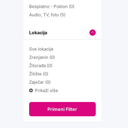
Besplatno - Poklon
(0)
Audio, TV, foto
(5)
Lokacija
Sve lokacije
Zrenjanin
(0)
Žitorađa
(0)
Žitište
(0)
Zaječar
(0)
Prikaži više
Primeni Filter