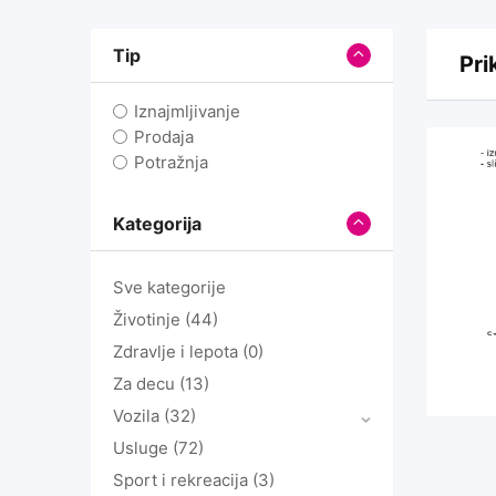
Tip
Pri
Iznajmljivanje
Prodaja
Potražnja
Kategorija
Sve kategorije
Životinje
(44)
Zdravlje i lepota
(0)
Za decu
(13)
Vozila
(32)
Usluge
(72)
Sport i rekreacija
(3)