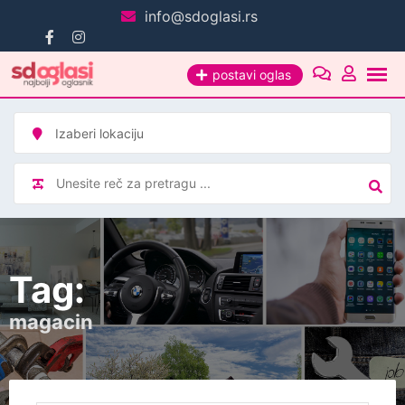
Pređi
info@sdoglasi.rs
na
sadržaj
postavi oglas
Tag:
magacin