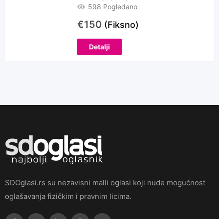
598 Pogledano
€
150
(Fiksno)
Detalji
SDOglasi.rs su nezavisni malli oglasi koji nude mogućnost
oglašavanja fizičkim i pravnim licima.