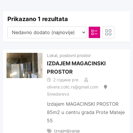
Prikazano 1 rezultata
Lokal, poslovni prostor
IZDAJEM MAGACINSKI
PROSTOR
2 године pre
olivera.colic.rs@gmail.com
Smederevo
Izdajem MAGACINSKI PROSTOR
85m2 u centru grada Prote Mateje
55
Iznajmljivanje