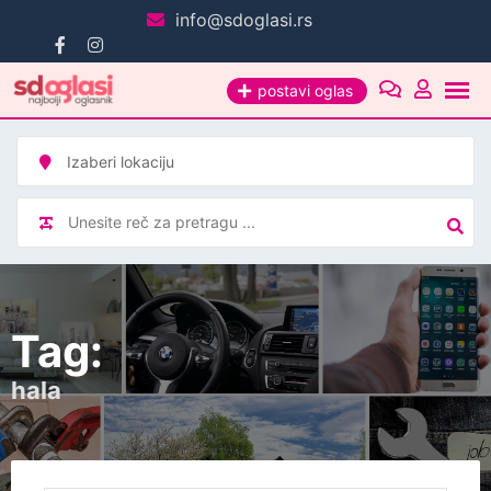
Pređi
info@sdoglasi.rs
na
sadržaj
postavi oglas
Tag:
hala