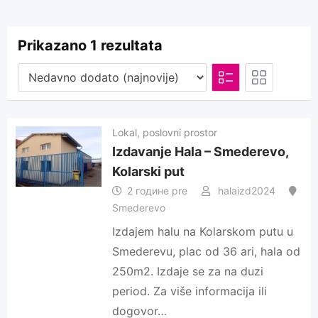
Prikazano 1 rezultata
Lokal, poslovni prostor
Izdavanje Hala – Smederevo,
Kolarski put
2 године pre
halaizd2024
Smederevo
Izdajem halu na Kolarskom putu u
Smederevu, plac od 36 ari, hala od
250m2. Izdaje se za na duzi
period. Za više informacija ili
dogovor…