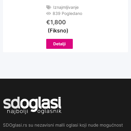
Iznajmljivanje
839 Pogledano
€
1,800
(Fiksno)
Detalji
SDOglasi.rs su nezavisni malli oglasi koji nude mogućnost