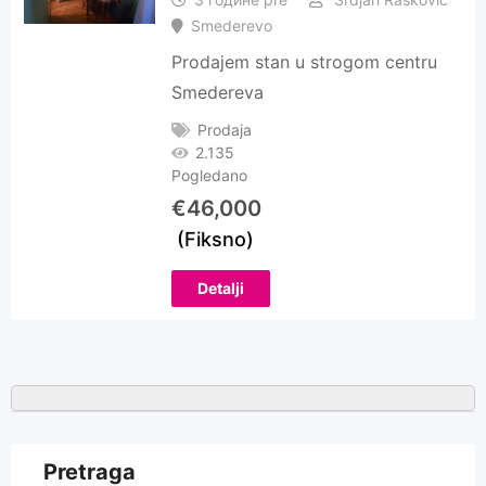
Smederevo
Prodajem stan u strogom centru
Smedereva
Prodaja
2.135
Pogledano
€
46,000
(Fiksno)
Detalji
Pretraga