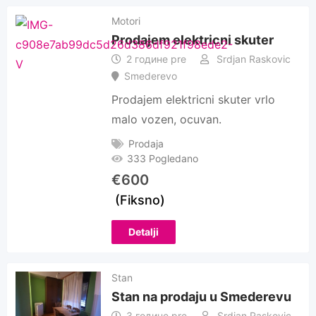
Motori
Prodajem elektricni skuter
2 године pre
Srdjan Raskovic
Smederevo
Prodajem elektricni skuter vrlo
malo vozen, ocuvan.
Prodaja
333 Pogledano
€
600
(Fiksno)
Detalji
Stan
Stan na prodaju u Smederevu
3 године pre
Srdjan Raskovic