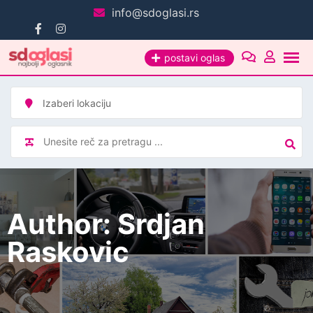
Pređi
info@sdoglasi.rs
na
sadržaj
postavi oglas
Author: Srdjan
Raskovic