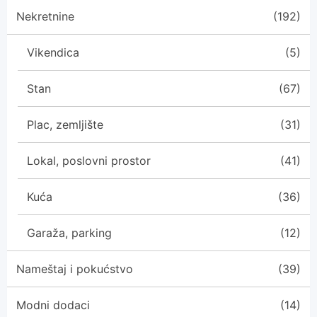
Nekretnine
(192)
Vikendica
(5)
Stan
(67)
Plac, zemljište
(31)
Lokal, poslovni prostor
(41)
Kuća
(36)
Garaža, parking
(12)
Nameštaj i pokućstvo
(39)
Modni dodaci
(14)