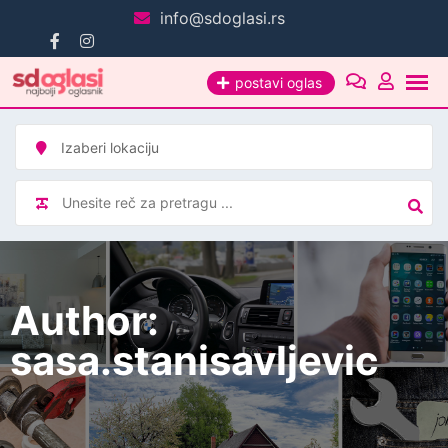
Pređi
info@sdoglasi.rs
na
sadržaj
postavi oglas
Author:
sasa.stanisavljevic