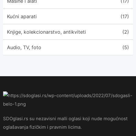
Mašine i alati
(17)
Kućni aparati
(17)
Knjige, kolekcionarstvo, antikviteti
(2)
Audio, TV, foto
(5)
SDOglasi.rs su nezavisni malli oglasi koji nude mogućnost
oglašavanja fizičkim i pravnim licima.