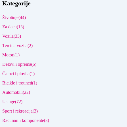
Kategorije
Životinje
(44)
Za decu
(13)
Vozila
(33)
Teretna vozila
(2)
Motori
(1)
Delovi i oprema
(6)
Čamci i plovila
(1)
Bicikle i trotineti
(1)
Automobili
(22)
Usluge
(72)
Sport i rekreacija
(3)
Računari i komponente
(8)