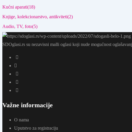
Kućni aparati
(18)
Knjige, kolekcionarstvo, antikviteti
(2)
Audio, TV, foto
(5)
SDOglasi.rs su nezavisni malli oglasi koji nude mogućnost oglašavanj
Važne informacije
O nama
Uputstvo za registraciju