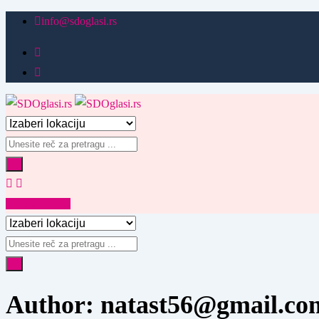
Pređi
info@sdoglasi.rs
na
sadržaj
Postavi oglas
Author: natast56@gmail.co