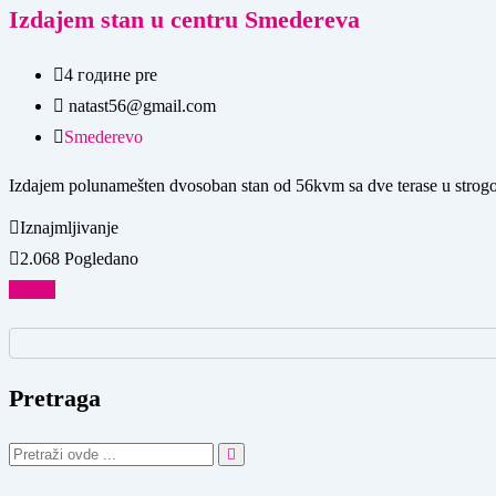
Izdajem stan u centru Smedereva
4 године pre
natast56@gmail.com
Smederevo
Izdajem polunamešten dvosoban stan od 56kvm sa dve terase u strogo
Iznajmljivanje
2.068 Pogledano
Detalji
Pretraga