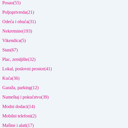
Posao
(55)
Poljoprivreda
(21)
Odeća i obuća
(31)
Nekretnine
(193)
Vikendica
(5)
Stan
(67)
Plac, zemljište
(32)
Lokal, poslovni prostor
(41)
Kuća
(36)
Garaža, parking
(12)
Nameštaj i pokućstvo
(39)
Modni dodaci
(14)
Mobilni telefoni
(2)
Mašine i alati
(17)