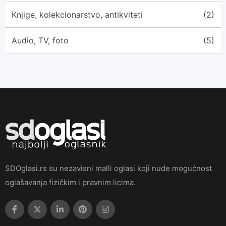
Knjige, kolekcionarstvo, antikviteti
(2)
Audio, TV, foto
(5)
SDOglasi.rs su nezavisni malli oglasi koji nude mogućnost
oglašavanja fizičkim i pravnim licima.