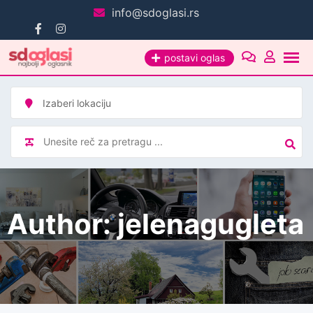
Pređi
info@sdoglasi.rs
na
sadržaj
postavi oglas
Author: jelenagugleta