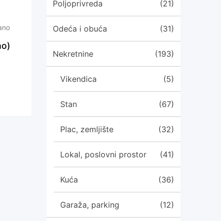
Poljoprivreda
(21)
ano
Odeća i obuća
(31)
no)
Nekretnine
(193)
Vikendica
(5)
Stan
(67)
Plac, zemljište
(32)
Lokal, poslovni prostor
(41)
Kuća
(36)
Garaža, parking
(12)