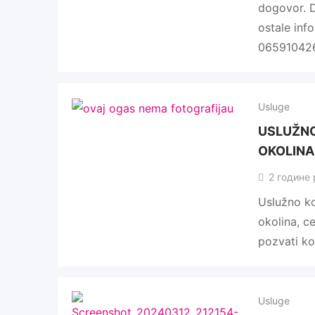
dogovor. 
ostale inf
06591042
Usluge
USLUŽNO
OKOLINA
2 године 
Uslužno ko
okolina, c
pozvati k
Usluge