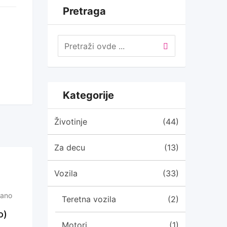
Pretraga
Kategorije
Životinje
(44)
Za decu
(13)
Vozila
(33)
dano
Teretna vozila
(2)
o)
Motori
(1)