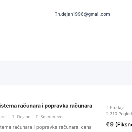
n.dejan1996@gmail.com
istema računara i popravka računara
Prodaja
310 Pogle
pre
Dejann
Smederevo
€
9
(Fiksn
stema računara i popravka računara, cena