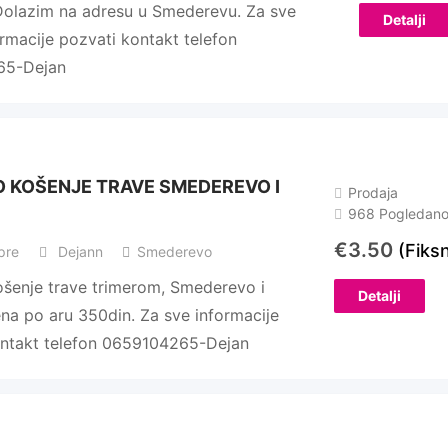
Dolazim na adresu u Smederevu. Za sve
Detalji
ormacije pozvati kontakt telefon
65-Dejan
 KOŠENJE TRAVE SMEDEREVO I
Prodaja
968 Pogledan
€
3.50
(Fiks
pre
Dejann
Smederevo
šenje trave trimerom, Smederevo i
Detalji
ena po aru 350din. Za sve informacije
ontakt telefon 0659104265-Dejan