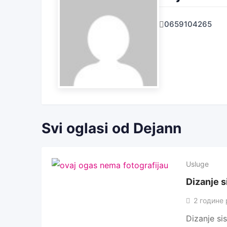
0659104265
Svi oglasi od Dejann
Usluge
Dizanje s
2 године 
Dizanje si