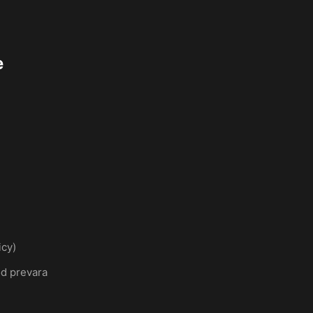
e
icy)
od prevara