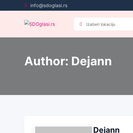
Pređi
info@sdoglasi.rs
na
sadržaj
Author: Dejann
Dejann