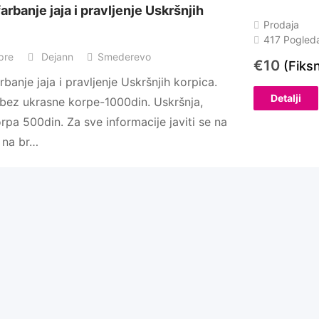
arbanje jaja i pravljenje Uskršnjih
Prodaja
417 Pogled
pre
Dejann
Smederevo
€
10
(Fiks
banje jaja i pravljenje Uskršnjih korpica.
Detalji
 bez ukrasne korpe-1000din. Uskršnja,
rpa 500din. Za sve informacije javiti se na
 na br…