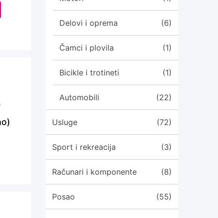
Delovi i oprema
(6)
Čamci i plovila
(1)
Bicikle i trotineti
(1)
Automobili
(22)
o
no)
Usluge
(72)
Sport i rekreacija
(3)
Računari i komponente
(8)
Posao
(55)