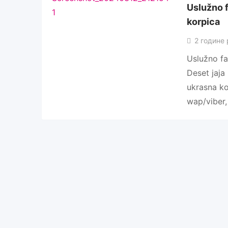
Uslužno f
korpica
2 године 
Uslužno far
Deset jaja
ukrasna ko
wap/viber,