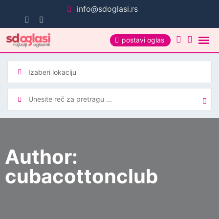
Pređi
info@sdoglasi.rs
na
sadržaj
postavi oglas
Author:
cubacottonclub