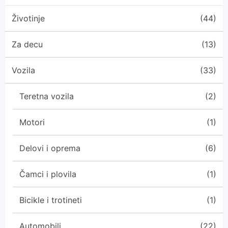
Životinje
(44)
Za decu
(13)
Vozila
(33)
Teretna vozila
(2)
Motori
(1)
Delovi i oprema
(6)
Čamci i plovila
(1)
Bicikle i trotineti
(1)
Automobili
(22)