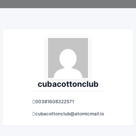
cubacottonclub
00381608322571
cubacottonclub@atomicmail.io