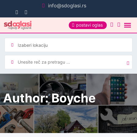
Pređi
info@sdoglasi.rs
na
sadržaj
postavi oglas
Author: Boyche