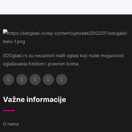
SDOglasi.rs su nezavisni malli oglasi koji nude mogućnost
oglašavanja fizičkim i pravnim licima.
Važne informacije
O nama