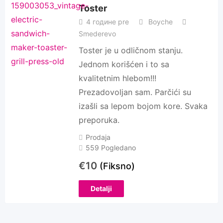
Toster
4 године pre
Boyche
Smederevo
Toster je u odličnom stanju.
Jednom korišćen i to sa
kvalitetnim hlebom!!!
Prezadovoljan sam. Parčići su
izašli sa lepom bojom kore. Svaka
preporuka.
Prodaja
559 Pogledano
€
10
(Fiksno)
Detalji