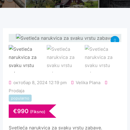
октобар 8, 2024 12:19 pm
Velika Plana
Prodaja
popularno
€
990
(Fiksno)
Svetleća narukvica za svaku vrstu zabave.