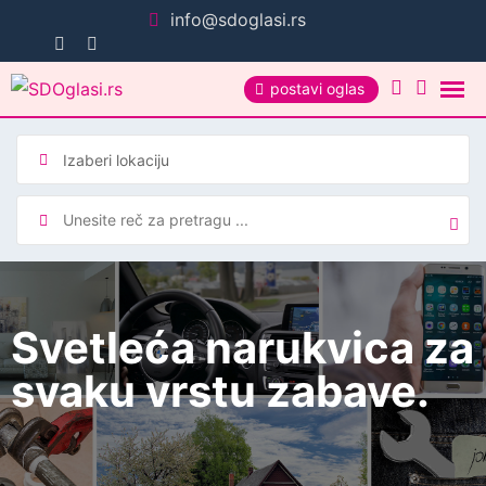
Pređi
info@sdoglasi.rs
na
sadržaj
postavi oglas
Svetleća narukvica za
svaku vrstu zabave.