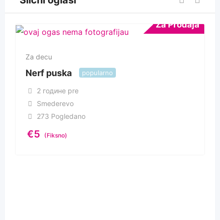
Slični oglasi
Za Prodaja
Za decu
Nerf puska
popularno
2 године pre
Smederevo
273 Pogledano
€
5
(Fiksno)