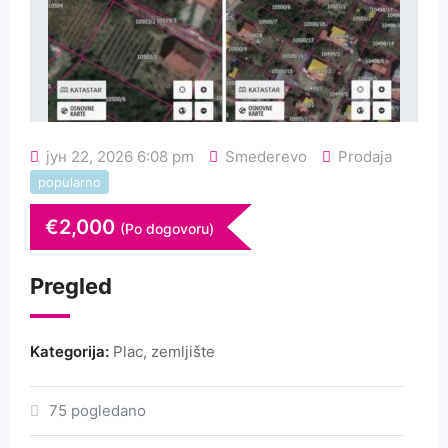
јун 22, 2026 6:08 pm
Smederevo
Prodaja
popularno
€
2,000
(Po dogovoru)
Pregled
Kategorija:
Plac, zemljište
75 pogledano