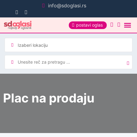
Pređi
info@sdoglasi.rs
na
sadržaj
postavi oglas
Plac na prodaju