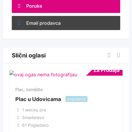
Poruke
Email prodavca
Slični oglasi
Za Prodaja
Plac, zemljište
Plac u Udovicama
popularno
1 месец pre
Smederevo
61 Pogledano