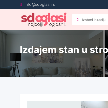
Pređi
info@sdoglasi.rs
na
sadržaj
Izdajem stan u st