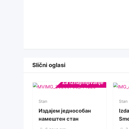
Slični oglasi
Za Iznajmljivanje
Stan
Stan
Издајем једнособан
Izd
намештен стан
Sme