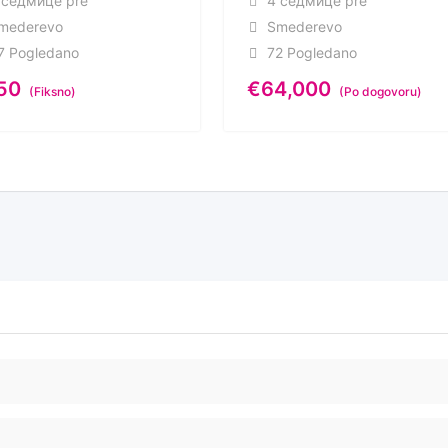
 седмице pre
4 седмице pre
mederevo
Smederevo
7 Pogledano
72 Pogledano
50
€
64,000
(Fiksno)
(Po dogovoru)