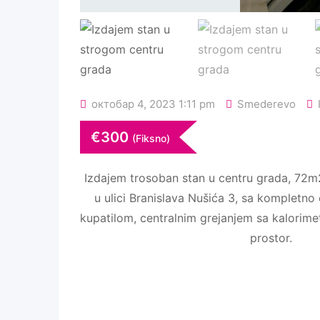
октобар 4, 2023 1:11 pm
Smederevo
€
300
(Fiksno)
Izdajem trosoban stan u centru grada, 72m2
u ulici Branislava Nušića 3, sa kompletn
kupatilom, centralnim grejanjem sa kalorime
prostor.