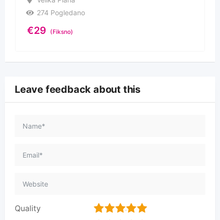
274 Pogledano
€
29
(Fiksno)
Leave feedback about this
1
2
3
4
5
Quality