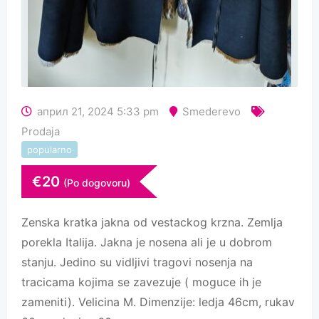
април 21, 2024 5:33 pm
Smederevo
Prodaja
popularno
€
20
(Po dogovoru)
Zenska kratka jakna od vestackog krzna. Zemlja
porekla Italija. Jakna je nosena ali je u dobrom
stanju. Jedino su vidljivi tragovi nosenja na
tracicama kojima se zavezuje ( moguce ih je
zameniti). Velicina M. Dimenzije: ledja 46cm, rukav