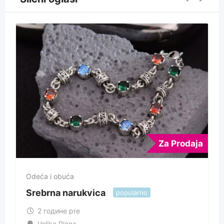
Za Prodaja
Odeća i obuća
Srebrna narukvica
popularno
2 године pre
Velika Plana