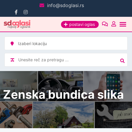
Pređi
info@sdoglasi.rs
na
sadržaj
postavi oglas
Zenska bundica slika