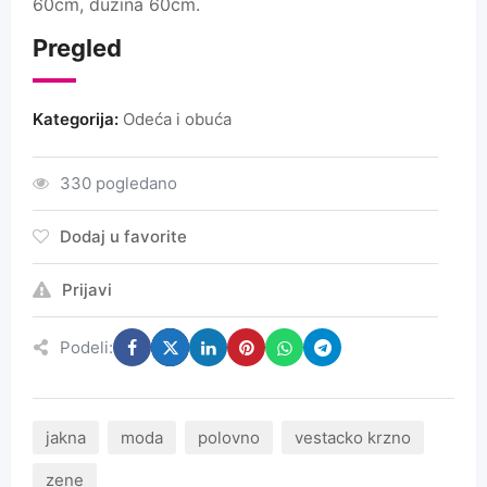
60cm, duzina 60cm.
Pregled
Kategorija:
Odeća i obuća
330 pogledano
Dodaj u favorite
Prijavi
Podeli:
jakna
moda
polovno
vestacko krzno
zene