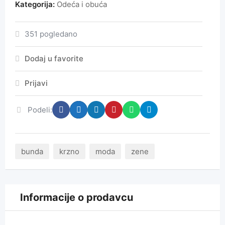
Kategorija:
Odeća i obuća
351 pogledano
Dodaj u favorite
Prijavi
Podeli:
bunda
krzno
moda
zene
Informacije o prodavcu