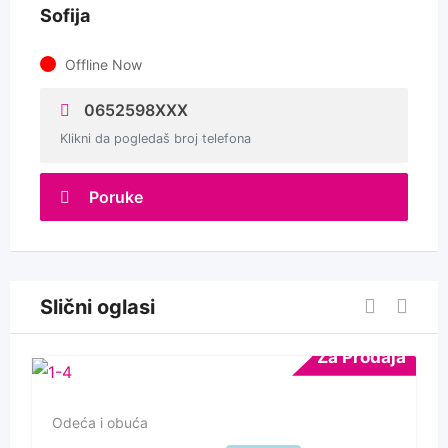
Sofija
Offline Now
0652598XXX
Klikni da pogledaš broj telefona
Poruke
Slični oglasi
Za Prodaja
Odeća i obuća