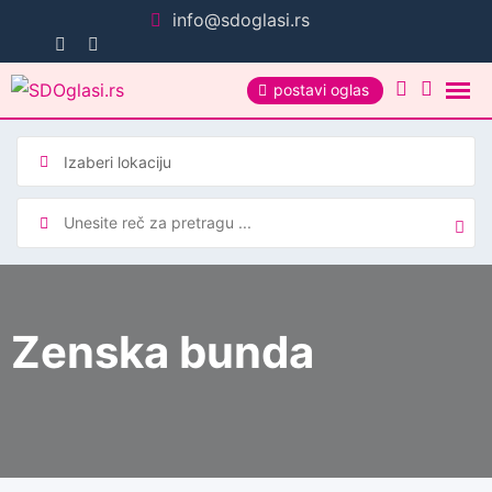
Pređi
info@sdoglasi.rs
na
sadržaj
postavi oglas
Zenska bunda