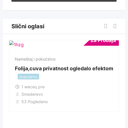
Slični oglasi
Za Prodaja
Nameštaj i pokućstvo
Folija,cuva privatnost ogledalo efektom
popularno
1 месец pre
Smederevo
53 Pogledano