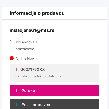
Informacije o prodavcu
msladjana61@mts.rs
Bircaninova 4
Smederevo
Offline Now
0637176XXX
Klikni da pogledaš broj telefona
Poruke
Email prodavca