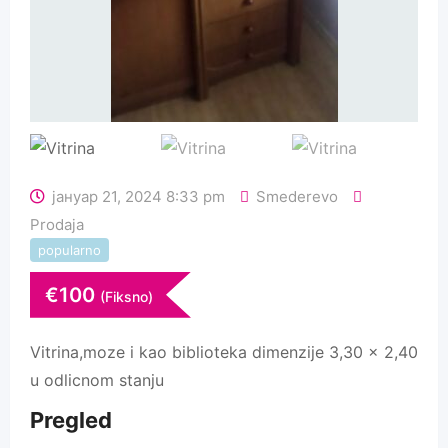
јануар 21, 2024 8:33 pm
Smederevo
Prodaja
popularno
€
100
(Fiksno)
Vitrina,moze i kao biblioteka dimenzije 3,30 x 2,40
u odlicnom stanju
Pregled