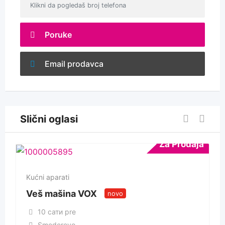
Klikni da pogledaš broj telefona
Poruke
Email prodavca
Slični oglasi
Za Prodaja
Kućni aparati
Veš mašina VOX
novo
10 сати pre
Smederevo