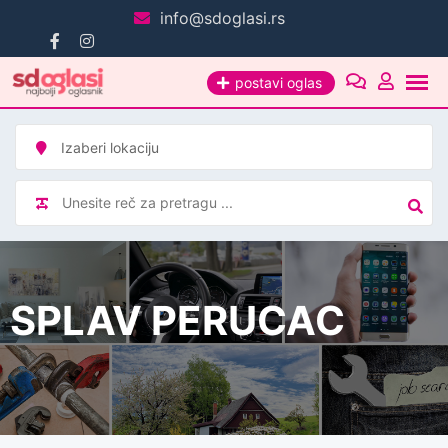
Pređi
info@sdoglasi.rs
na
sadržaj
postavi oglas
SPLAV PERUCAC