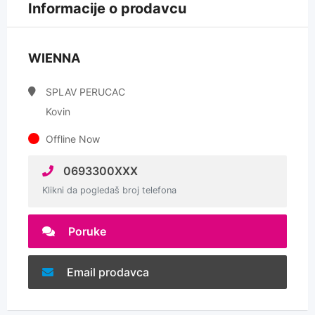
Informacije o prodavcu
WIENNA
SPLAV PERUCAC
Kovin
Offline Now
0693300XXX
Klikni da pogledaš broj telefona
Poruke
Email prodavca