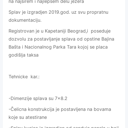
na najširem i najlepšem delu jezera
Splav je izgradjen 2019.god. uz svu propratnu
dokumentaciju.
Registrovan je u Kapetaniji Beograd,i poseduje
dozvolu za postavljanje splava od opstine Bajina
Bašta i Nacionalnog Parka Tara kojoj se placa
godišlja taksa
Tehnicke kar.:
-Dimenzije splava su 7×8.2
-Čelicna konstrukcija je postavljena na bovama
koje su atestirane