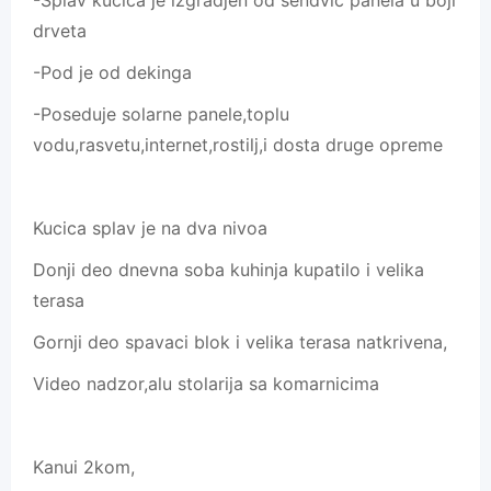
-Splav kucica je izgradjen od sendvic panela u boji
drveta
-Pod je od dekinga
-Poseduje solarne panele,toplu
vodu,rasvetu,internet,rostilj,i dosta druge opreme
Kucica splav je na dva nivoa
Donji deo dnevna soba kuhinja kupatilo i velika
terasa
Gornji deo spavaci blok i velika terasa natkrivena,
Video nadzor,alu stolarija sa komarnicima
Kanui 2kom,