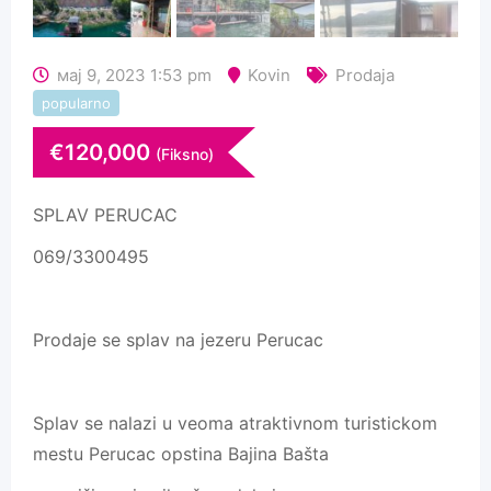
мај 9, 2023 1:53 pm
Kovin
Prodaja
popularno
€
120,000
(Fiksno)
SPLAV PERUCAC
069/3300495
Prodaje se splav na jezeru Perucac
Splav se nalazi u veoma atraktivnom turistickom
mestu Perucac opstina Bajina Bašta