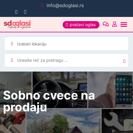
Pređi
info@sdoglasi.rs
na
sadržaj
postavi oglas
Sobno cvece na
prodaju