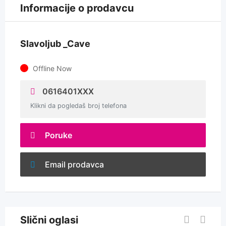
Informacije o prodavcu
Slavoljub _Cave
Offline Now
0616401XXX
Klikni da pogledaš broj telefona
Poruke
Email prodavca
Slični oglasi