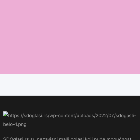
SDOglasi.rs su nezavisni malli oglasi koji nude mogućnost