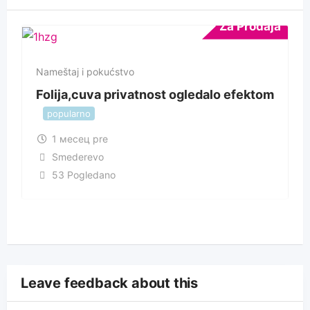
Za Prodaja
Nameštaj i pokućstvo
Folija,cuva privatnost ogledalo efektom
popularno
1 месец pre
Smederevo
53 Pogledano
Leave feedback about this