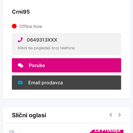
Crni95
Offline Now
0649313XXX
Klikni da pogledaš broj telefona
Poruke
Email prodavca
Slični oglasi
Za Prodaja