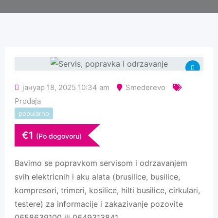
јануар 18, 2025 10:34 am
Smederevo
Prodaja
popularno
€
1
(Po dogovoru)
Bavimo se popravkom servisom i odrzavanjem
svih elektricnih i aku alata (brusilice, busilice,
kompresori, trimeri, kosilice, hilti busilice, cirkulari,
testere) za informacije i zakazivanje pozovite
0658639100 ili 0649313841