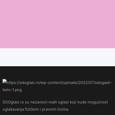
SDOglasi.rs su nezavisni malli oglasi koji nude mogućnost
oglašavanja fizičkim i pravnim licima.