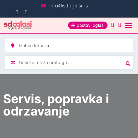
Pređi
info@sdoglasi.rs
na
sadržaj
postavi oglas
Servis, popravka i
odrzavanje