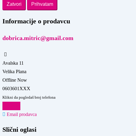
Zatvori
Prihvatam
Informacije o prodavcu
dobrica.mitric@gmail.com
Avalska 11
Velika Plana
Offline Now
0603601XXX
Klikni da pogledaš broj telefona
Poruke
Email prodavca
Slični oglasi