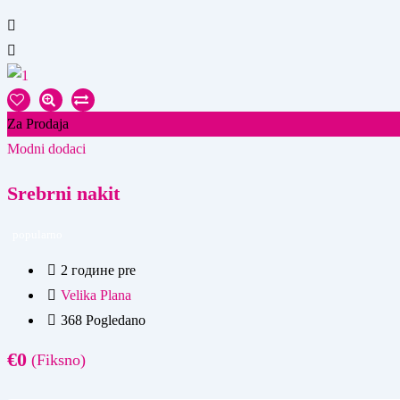
Za Prodaja
Modni dodaci
Srebrni nakit
popularno
2 године pre
Velika Plana
368 Pogledano
€
0
(Fiksno)