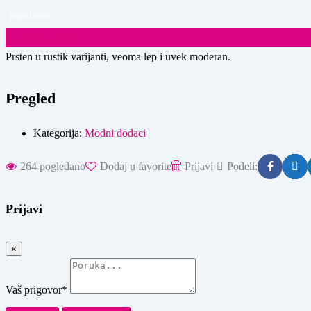
popularno
€
11
(Fiksno)
Prsten u rustik varijanti, veoma lep i uvek moderan.
Pregled
Kategorija:
Modni dodaci
264 pogledano
Dodaj u favorite
Prijavi
Podeli:
Prijavi
×
Vaš prigovor
*