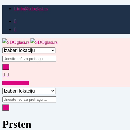
Pređi
info@sdoglasi.rs
na
sadržaj
Postavi oglas
Prsten