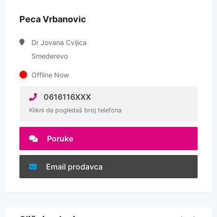
Peca Vrbanovic
Dr Jovana Cvijica
Smederevo
Offline Now
0616116XXX
Klikni da pogledaš broj telefona
Poruke
Email prodavca