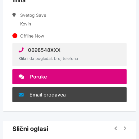
mina
Svetog Save
Kovin
Offline Now
0698548XXX
Klikni da pogledaš broj telefona
Poruke
Email prodavca
Slični oglasi