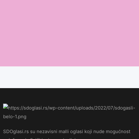
SDOglasi.rs su nezavisni malli oglasi koji nude mogućnost