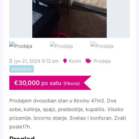
јун 21, 2024 8:12 am
Kovin
Prodaja
popularno
€
30,000
po satu
(Fiksno)
Prodajem dvosoban stan u Kovinu 47m2. Dve
sobe, kuhinja, spajz, predsoblje, kupatilo. Visoko
prizemlje. Izvorno stanje. Svetao i konforan. Zvati
posle17h.
Pregled