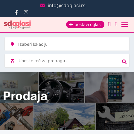
Pređi
info@sdoglasi.rs
na
sadržaj
postavi oglas
Prodaja