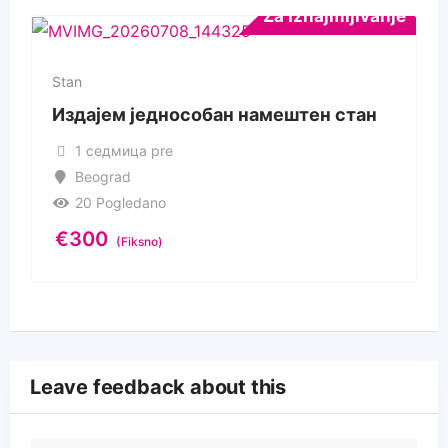
Za Iznajmljivanje
Stan
Издајем једнособан намештен стан
1 седмица pre
Beograd
20 Pogledano
€
300
(Fiksno)
Leave feedback about this