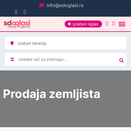
Pređi
info@sdoglasi.rs
na
sadržaj
postavi oglas
Prodaja zemljista