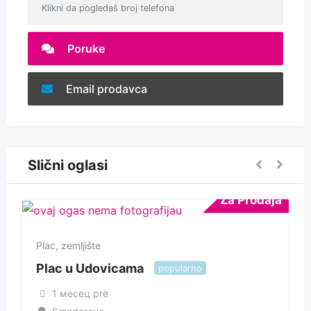
Klikni da pogledaš broj telefona
Poruke
Email prodavca
Slični oglasi
Za Prodaja
Plac, zemljište
Plac u Udovicama
popularno
1 месец pre