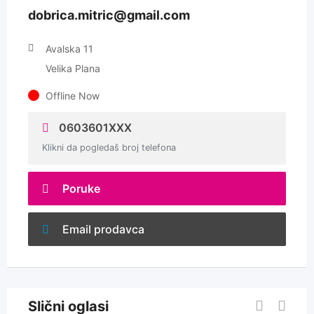
dobrica.mitric@gmail.com
Avalska 11
Velika Plana
Offline Now
0603601XXX
Klikni da pogledaš broj telefona
Poruke
Email prodavca
Slični oglasi