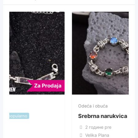
Za Prodaja
Odeća i obuća
Srebrna narukvica
popularno
2 године pre
Velika Plana