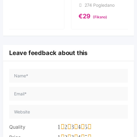
297 Pogledano
€
26
(Fiksno)
Leave feedback about this
1
2
3
4
5
Quality