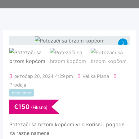
октобар 20, 2024 4:29 pm
Velika Plana
Prodaja
popularno
€
150
(Fiksno)
Potezači sa brzom kopčom vrlo korisni i pogodni
za razne namene.