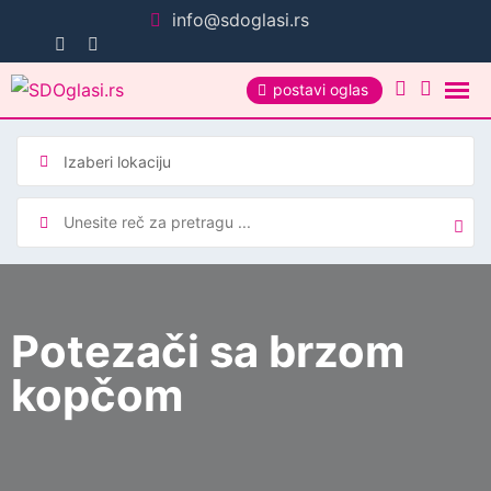
Pređi
info@sdoglasi.rs
na
sadržaj
postavi oglas
Potezači sa brzom
kopčom