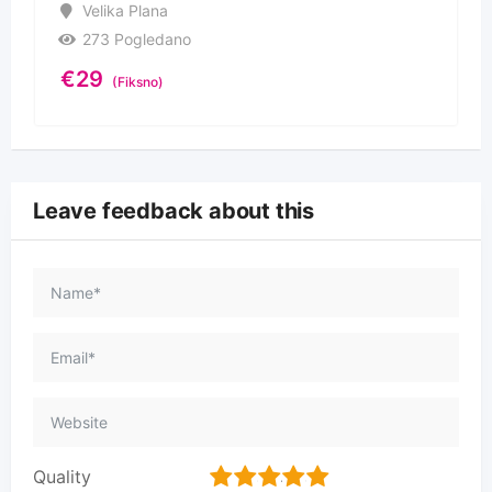
Velika Plana
273 Pogledano
€
29
(Fiksno)
Leave feedback about this
1
2
3
4
5
Quality