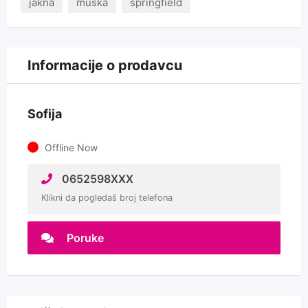
jakna
muska
springfield
Informacije o prodavcu
Sofija
Offline Now
0652598XXX
Klikni da pogledaš broj telefona
Poruke