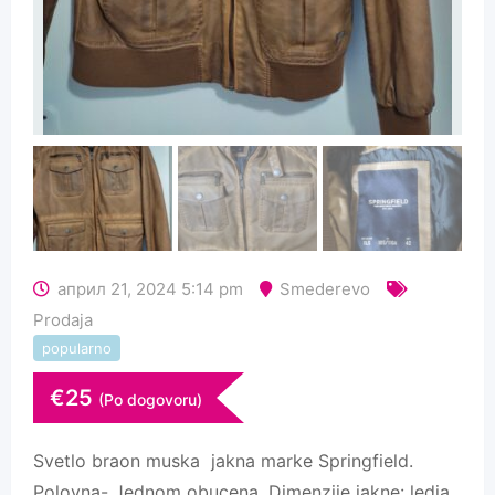
април 21, 2024 5:14 pm
Smederevo
Prodaja
popularno
€
25
(Po dogovoru)
Svetlo braon muska jakna marke Springfield.
Polovna- Jednom obucena. Dimenzije jakne: ledja