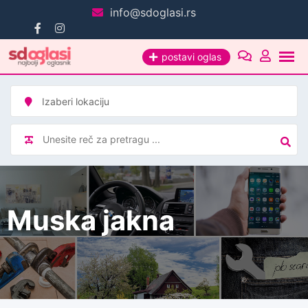
Pređi
info@sdoglasi.rs
na
sadržaj
postavi oglas
Muska jakna