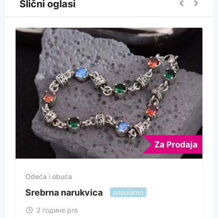
Slični oglasi
Za Prodaja
Odeća i obuća
Srebrna narukvica
popularno
2 године pre