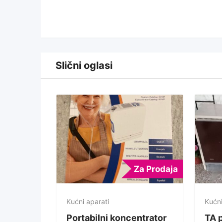
Slični oglasi
Za Prodaja
Kućni aparati
Kućni
Portabilni koncentrator
TA 