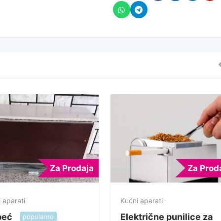
Za Prodaja
Za Prod
 aparati
Kućni aparati
peć
Električne punilice za
popularno