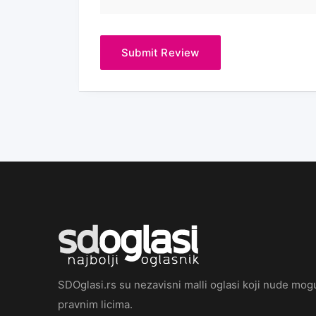
SDOglasi.rs su nezavisni malli oglasi koji nude mogu
pravnim licima.