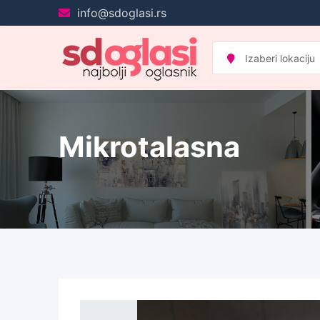
Pređi
info@sdoglasi.rs
na
sadržaj
Mikrotalasna