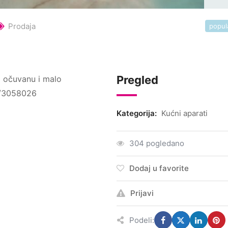
Prodaja
popul
Pregled
 očuvanu i malo
4/3058026
Kategorija:
Kućni aparati
304 pogledano
Dodaj u favorite
Prijavi
Podeli: