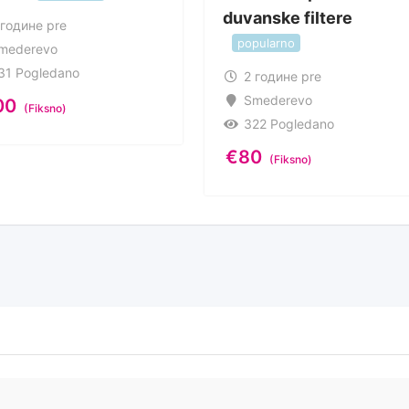
duvanske filtere
 године pre
popularno
mederevo
31 Pogledano
2 године pre
Smederevo
00
(Fiksno)
322 Pogledano
€
80
(Fiksno)