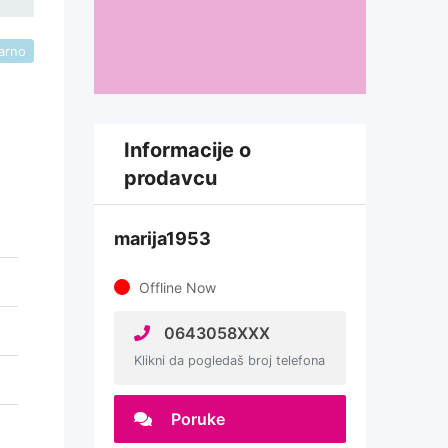
arno
Informacije o
prodavcu
marija1953
Offline Now
0643058XXX
Klikni da pogledaš broj telefona
Poruke