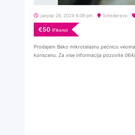
јануар 28, 2024 6:08 pm
Smederevo
€
50
(Fiksno)
Prodajem Beko mikrotalasnu pećnicu veoma
koriscenu. Za vise informacija pozovite 06