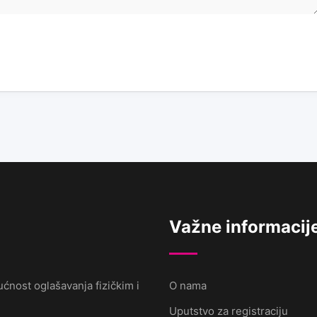
Važne informacij
ćnost oglašavanja fizičkim i
O nama
Uputstvo za registraciju