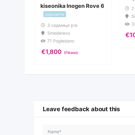
kiseonika Inogen Rove 6
2
popularno
S
3
3 седмице pre
Smederevo
€
1
71 Pogledano
€
1,800
(Fiksno)
Leave feedback about this