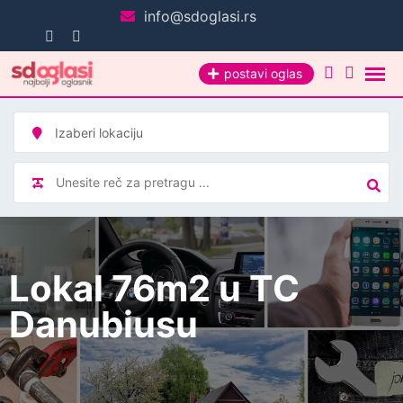
Pređi
info@sdoglasi.rs
na
sadržaj
postavi oglas
Lokal 76m2 u TC
Danubiusu