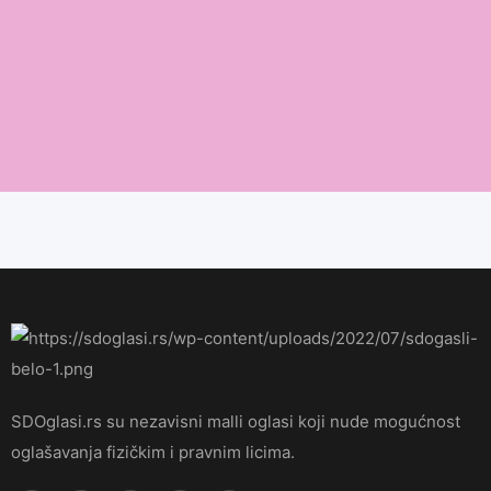
SDOglasi.rs su nezavisni malli oglasi koji nude mogućnost
oglašavanja fizičkim i pravnim licima.