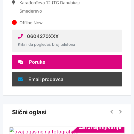
Karađorđeva 12 (TC Danubius)
Smederevo
Offline Now
0604270XXX
Klikni da pogledaš broj telefona
Poruke
Email prodavca
Slični oglasi
Za Iznajmljivanje