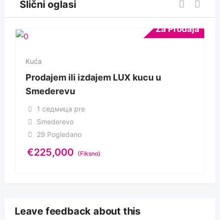
Slični oglasi
Za Prodaja
Kuća
Prodajem ili izdajem LUX kucu u
Smederevu
1 седмица pre
Smederevo
29 Pogledano
€
225,000
(Fiksno)
Leave feedback about this