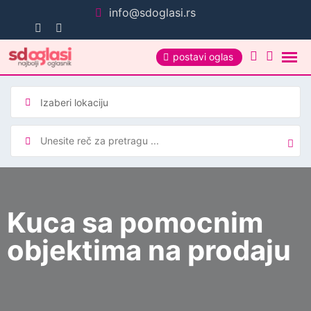
Pređi
info@sdoglasi.rs
na
sadržaj
postavi oglas
Kuca sa pomocnim
objektima na prodaju