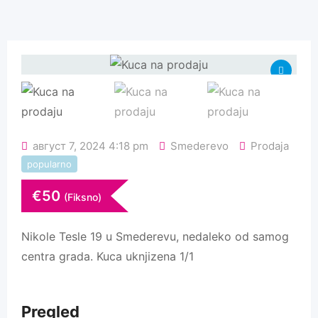
август 7, 2024 4:18 pm
Smederevo
Prodaja
popularno
€
50
(Fiksno)
Nikole Tesle 19 u Smederevu, nedaleko od samog
centra grada. Kuca uknjizena 1/1
Pregled