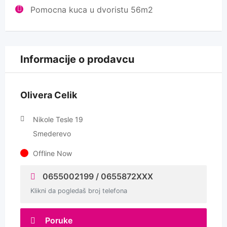
Pomocna kuca u dvoristu 56m2
Informacije o prodavcu
Olivera Celik
Nikole Tesle 19
Smederevo
Offline Now
0655002199 / 0655872XXX
Klikni da pogledaš broj telefona
Poruke