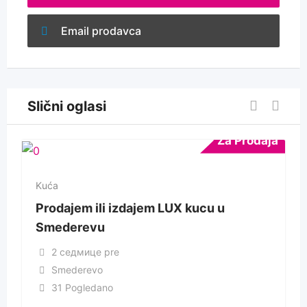
Email prodavca
Slični oglasi
Za Prodaja
Kuća
Prodajem ili izdajem LUX kucu u
Smederevu
2 седмице pre
Smederevo
31 Pogledano