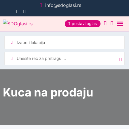
Pređi
info@sdoglasi.rs
na
sadržaj
postavi oglas
Kuca na prodaju