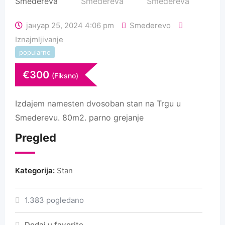
јануар 25, 2024 4:06 pm
Smederevo
Iznajmljivanje
popularno
€
300
(Fiksno)
Izdajem namesten dvosoban stan na Trgu u
Smederevu. 80m2. parno grejanje
Pregled
Kategorija:
Stan
1.383 pogledano
Dodaj u favorite