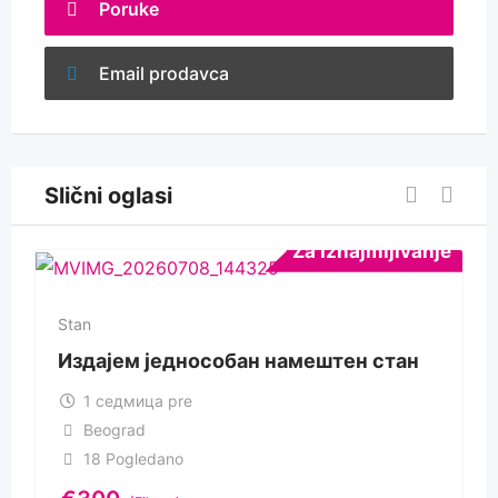
Poruke
Email prodavca
Slični oglasi
Za Iznajmljivanje
Stan
Издајем једнособан намештен стан
1 седмица pre
Beograd
18 Pogledano