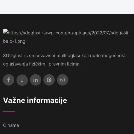
SDOglasi.rs su nezavisni malli oglasi koji nude mogućnost
oglašavanja fizičkim i pravnim licima.
Važne informacije
O nama