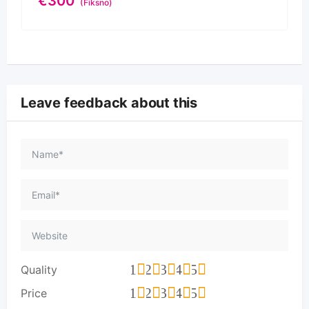
€
300
(Fiksno)
Leave feedback about this
1
2
3
4
5
Quality
1
2
3
4
5
Price