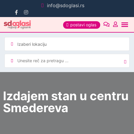
Pređi
info@sdoglasi.rs
na
sadržaj
postavi oglas
Izdajem stan u centru
Smedereva