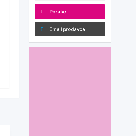
Stan
Poruke
Izdajem stan
popularno
Email prodavca
2 године pre
Smederevo
846 Pogledano
€
180
(Po dogovoru)