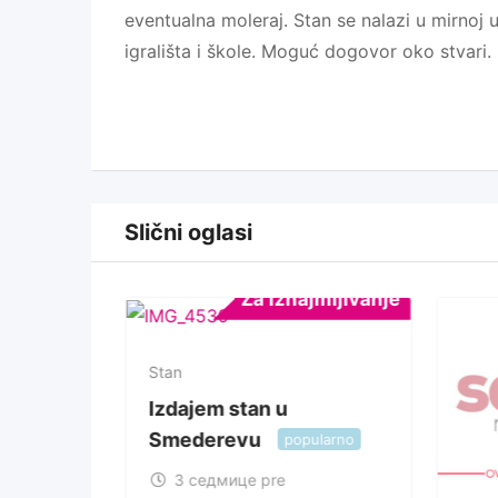
eventualna moleraj. Stan se nalazi u mirnoj u
igrališta i škole. Moguć dogovor oko stvari.
Slični oglasi
jmljivanje
Za Iznajmljivanje
Stan
обан
Izdajem stan u
Smederevu
popularno
3 седмице pre