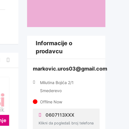
Informacije o
prodavcu
markovic.uros03@gmail.com
Milutina Bojića 2/1
Smederevo
Offline Now
0607113XXX
nje
Za Iznajmljivanje
Klikni da pogledaš broj telefona