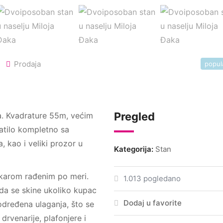
Prodaja
popul
Pregled
a. Kvadrature 55m, većim
patilo kompletno sa
 kao i veliki prozor u
Kategorija:
Stan
akarom rađenim po meri.
1.013 pogledano
da se skine ukoliko kupac
Dodaj u favorite
 određena ulaganja, što se
drvenarije, plafonjere i