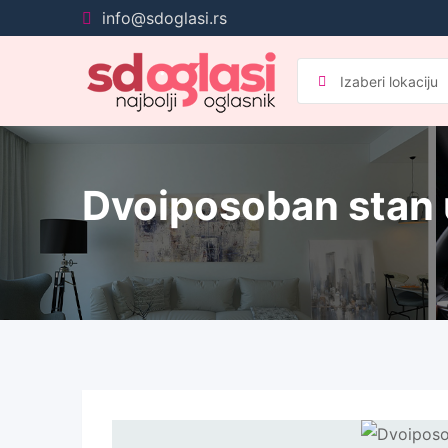
Pređi
info@sdoglasi.rs
na
sadržaj
Dvoiposoban stan u