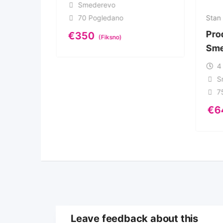
Smederevo
70 Pogledano
Stan
Pro
€
350
(Fiksno)
Sme
4
S
7
€
6
Leave feedback about this