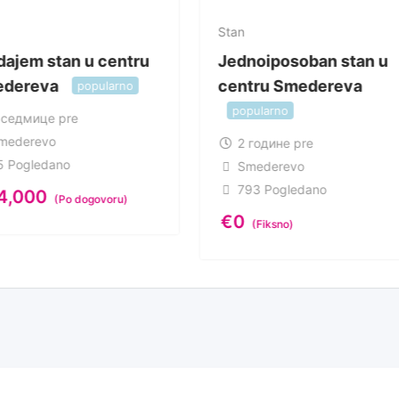
Stan
dajem stan u centru
Jednoiposoban stan u
dereva
centru Smedereva
popularno
popularno
 седмице pre
mederevo
2 године pre
5 Pogledano
Smederevo
793 Pogledano
4,000
(Po dogovoru)
€
0
(Fiksno)