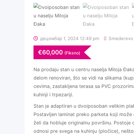
децембар 1, 2024 12:49 pm
Smederevo
€
60,000
(Fiksno)
Na prodaju stan u centru naselja Miloja Đak
delom renoviran, što se vidi na slikama (ku
cevima, zastakljena terasa sa PVC prozorima,
kuhinji i trpezariji.
Stan je adaptiran u dvoiposoban velikim pl
Postavljen laminat preko parketa koji može 
želi da hobluje originalnu površinu. Postoje
odnosi pre svega na kuhinju (pločice), nešto 