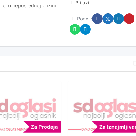
Prijavi
lici u neposrednoj blizini
Podeli:
Za Prodaja
Za Iznajmljiva