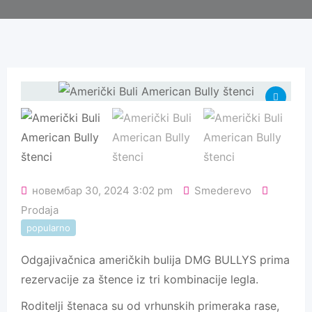
новембар 30, 2024 3:02 pm
Smederevo
Prodaja
popularno
Odgajivačnica američkih bulija DMG BULLYS prima
rezervacije za štence iz tri kombinacije legla.
Roditelji štenaca su od vrhunskih primeraka rase,