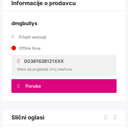
Informacije o prodavcu
dmgbullys
POseti websajt
Offline Now
00381638121XXX
Klikni da pogledaš broj telefona
Poruke
Slični oglasi