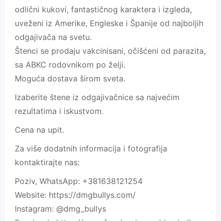
odlični kukovi, fantastičnog karaktera i izgleda,
uveženi iz Amerike, Engleske i Španije od najboljih
odgajivača na svetu.
Štenci se prodaju vakcinisani, očišćeni od parazita,
sa ABKC rodovnikom po želji.
Moguća dostava širom sveta.
Izaberite štene iz odgajivačnice sa najvećim
rezultatima i iskustvom.
Cena na upit.
Za više dodatnih informacija i fotografija
kontaktirajte nas:
Poziv, WhatsApp: +381638121254
Website: https://dmgbullys.com/
Instagram: @dmg_bullys