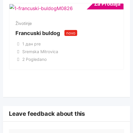
Za Prodaja
Životinje
Francuski buldog
novo
1 дан pre
Sremska Mitrovica
2 Pogledano
Leave feedback about this