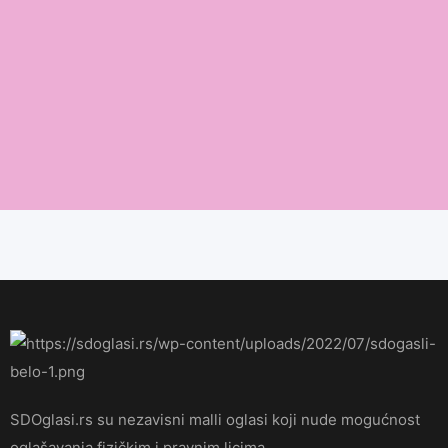
SDOglasi.rs su nezavisni malli oglasi koji nude mogućnost
oglašavanja fizičkim i pravnim licima.