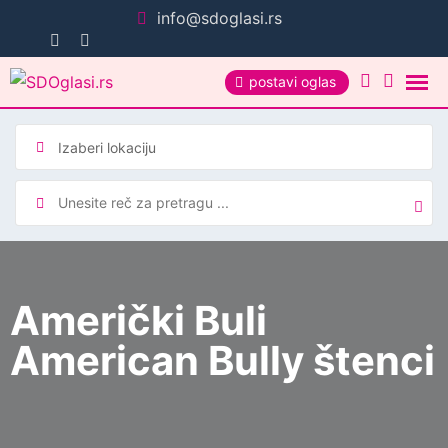
Pređi
info@sdoglasi.rs
na
sadržaj
postavi oglas
Američki Buli
American Bully štenci