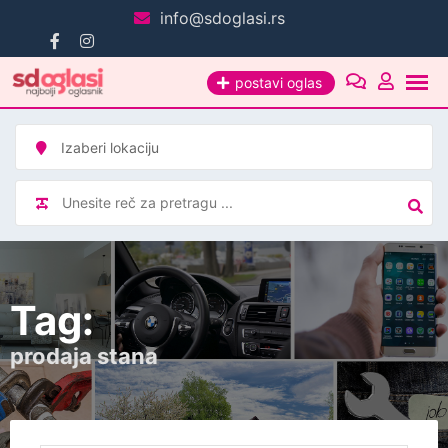
Pređi
info@sdoglasi.rs
na
sadržaj
postavi oglas
Tag:
prodaja stana