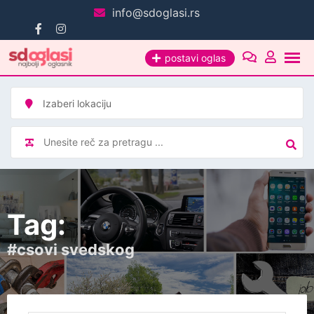
Pređi
info@sdoglasi.rs
na
sadržaj
postavi oglas
Tag:
#csovi svedskog